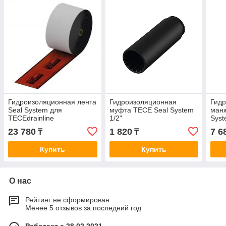
Гидроизоляционная лента
Гидроизоляционная
Гид
Seal System для
муфта TECE Seal System
манж
TECEdrainline
1/2"
Syst
23 780
1 820
7 6
₸
₸
Купить
Купить
О нас
Рейтинг не сформирован
Менее 5 отзывов за последний год