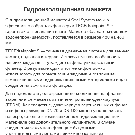
Гидроизоляционная манжета
С гидроизоляционной манжетой Seal System можно
эффективно собрать сифон серии TECEdrainpoint S с
гарантией от попадания влаги. Манжета обладает свойством
водонепроницаемости, поставляется в размере 480 на 480
мм.
TECEdrainpoint S — точечная дренажная система для ванных
комнат, подвалов и террас. Исключительная особенность
линейки моделей — у каждого сифона универсальный
фланец. В результате один и тот же сифон можно
использовать для герметизации жидкими и ленточными
композиционными гидроизоляционными материалами и для
соединений зажимным фланцем.
Для надежного и долговременного соединения на фланце
закрепляется манжета из этилен-пропилен-диен-каучука
(EPDM). Как следствие, даже корпуса вертикальных сифонов
и сифоны размеров DN 70 и DN 100 можно устанавливать
непосредственно в композиционном гидроизоляционном
материале без дополнительного удлинителя. В случае
соединения зажимного фланца с битумными
уплотнительными лентами прижимное кольцо из