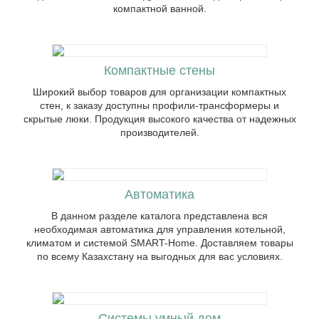
компактной ванной.
Широкий выбор товаров для
организации компактных стен, к заказу
доступны профили-трансформеры и
скрытые люки. Продукция высокого
качества от надежных производителей.
Компактные стены
Широкий выбор товаров для организации компактных
стен, к заказу доступны профили-трансформеры и
скрытые люки. Продукция высокого качества от надежных
В данном разделе каталога
производителей.
представлена вся необходимая
автоматика для управления котельной,
климатом и системой SMART-Home.
Доставляем товары по всему Казахстану
Автоматика
на выгодных для вас условиях.
В данном разделе каталога представлена вся
необходимая автоматика для управления котельной,
климатом и системой SMART-Home. Доставляем товары
по всему Казахстану на выгодных для вас условиях.
У нас вы можете приобрести все
необходимые товары для организации
компактного быта в доме.
Системы умный дом