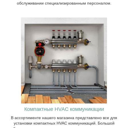
обслуживании специализированным персоналом.
В нашем каталоге вы найдете унитазы,
раковины, ванны, души, поддоны, а
также смесители, инсталляции для
подвесной сантехники и душевые зоны
Компактные HVAC коммуникации
для организации компактной ванной.
В ассортименте нашего магазина представлено все для
установки компактных HVAC коммуникаций. Большой