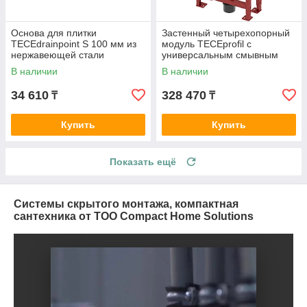
Основа для плитки
Застенный четырехопорный
TECEdrainpoint S 100 мм из
модуль TECEprofil с
нержавеющей стали
универсальным смывным
бачком, высота 1120 мм
В наличии
В наличии
(9300393)
34 610
328 470
₸
₸
Купить
Купить
Показать ещё
Системы скрытого монтажа, компактная
сантехника от ТОО Compact Home Solutions