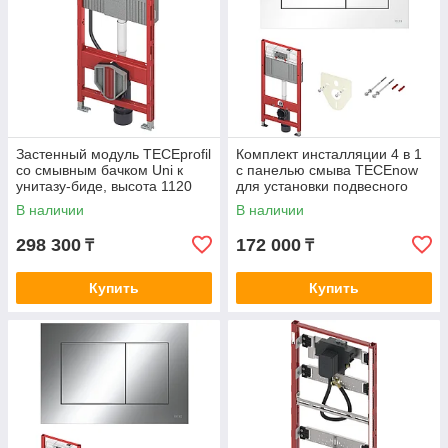
Застенный модуль TECEprofil
Комплект инсталляции 4 в 1
со смывным бачком Uni к
с панелью смыва ТЕСЕnow
унитазу-биде, высота 1120
для установки подвесного
мм (9300079)
унитаза (9400413)
В наличии
В наличии
298 300
172 000
₸
₸
Купить
Купить