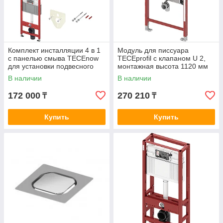
Комплект инсталляции 4 в 1
Модуль для писсуара
с панелью смыва ТЕСЕnow
TECEprofil с клапаном U 2,
для установки подвесного
монтажная высота 1120 мм
унитаза (9400412)
(9320013)
В наличии
В наличии
172 000
270 210
₸
₸
Купить
Купить