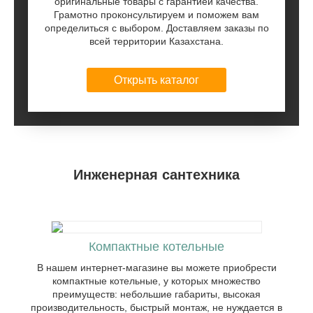
оригинальные товары с гарантией качества.
Грамотно проконсультируем и поможем вам
определиться с выбором. Доставляем заказы по
всей территории Казахстана.
Открыть каталог
Инженерная сантехника
В нашем интернет-магазине вы можете
приобрести компактные котельные, у
которых множество преимуществ:
небольшие габариты, высокая
В ассортименте нашего магазина
производительность, быстрый монтаж,
представлено все для установки
не нуждается в обслуживании
Компактные котельные
компактных HVAC коммуникаций.
специализированным персоналом.
Большой выбор товаров для отопления,
В нашем интернет-магазине вы можете приобрести
водопровода и вентиляции.
компактные котельные, у которых множество
преимуществ: небольшие габариты, высокая
производительность, быстрый монтаж, не нуждается в