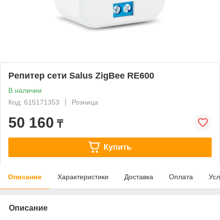
Репитер сети Salus ZigBee RE600
В наличии
Код: 615171353
Розница
50 160
₸
Купить
Описание
Характеристики
Доставка
Оплата
Усл
Описание