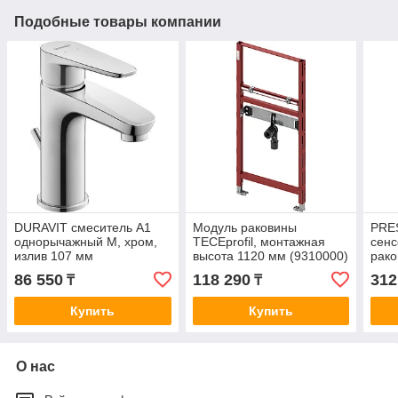
Подобные товары компании
DURAVIT смеситель A1
Модуль раковины
PRE
однорычажный M, хром,
TECEprofil, монтажная
сенс
излив 107 мм
высота 1120 мм (9310000)
рако
л/ми
86 550
118 290
312
₸
₸
Купить
Купить
О нас