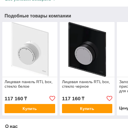
Подобные товары компании
Лицевая панель RTL box,
Лицевая панель RTL box,
Запо
стекло белое
стекло черное
прис
для 
ради
117 160
117 160
₸
₸
3/4"
Цен
Купить
Купить
О нас