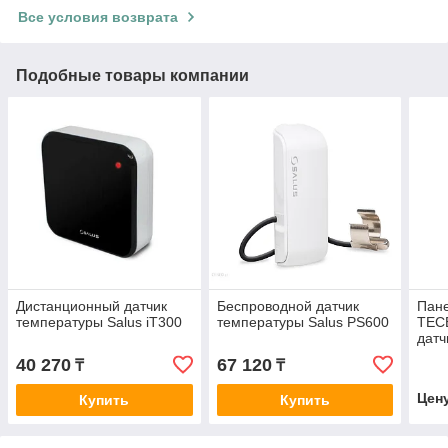
Все условия возврата
Подобные товары компании
Дистанционный датчик
Беспроводной датчик
Пане
температуры Salus iT300
температуры Salus PS600
TECE
датч
нер
40 270
67 120
₸
₸
сати
Цен
Купить
Купить