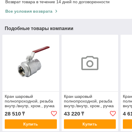
Возврат товара в течение 14 дней по договоренности
Все условия возврата
Подобные товары компании
Кран шаровый
Кран шаровый
Кра
полнопроходной, резьба
полнопроходной, резьба
полн
внутр./внутр, хром., ручка
внутр./внутр, хром., ручка
внут
-рычаг, красный, 1 1/2"
-рычаг, красный, 2"
-баб
28 510
43 220
4 6
₸
₸
Купить
Купить