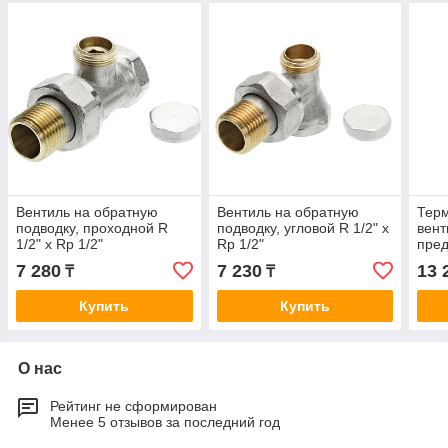
Вентиль на обратную
Вентиль на обратную
Терм
подводку, проходной R
подводку, угловой R 1/2" х
вент
1/2" х Rp 1/2"
Rp 1/2"
пре
наст
7 280
7 230
13 
₸
₸
1/2"
Купить
Купить
О нас
Рейтинг не сформирован
Менее 5 отзывов за последний год