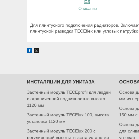
Описание
Для плинтусного подключения радиаторов. Включает
плинтусной разводки TECEflex или угловых патрубко
ИНСТАЛЯЦИИ ДЛЯ УНИТАЗА
ОСНОВА
Застенный модуль TECEprofil для людей
Основа д
с ограниченной подвижностью высота
мм из не
1120 мм
Основа дл
Застенный модуль TECElux 100, высота
150 мм с
установки 1120 мм
Основа дл
Застенный модуль TECElux 200 с
для слив
регулировкой высоты, высота установки
угловая