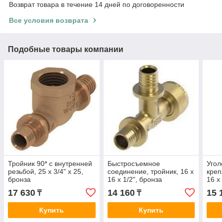
Возврат товара в течение 14 дней по договоренности
Все условия возврата
Подобные товары компании
Тройник 90* с внутренней
Быстросъемное
Угол
резьбой, 25 х 3/4" х 25,
соединение, тройник, 16 х
креп
бронза
16 х 1/2", бронза
16 х
17 630
14 160
15 
₸
₸
Купить
Купить