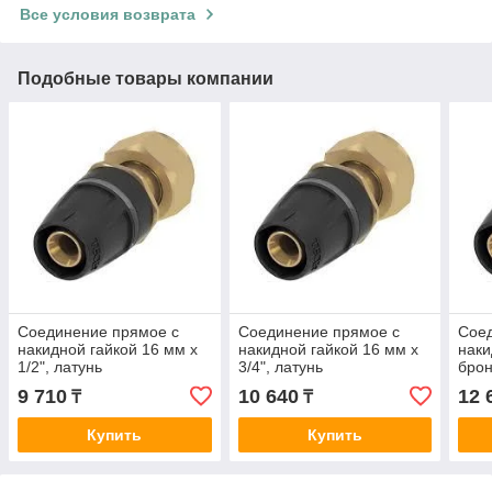
Все условия возврата
Подобные товары компании
Соединение прямое с
Соединение прямое с
Сое
накидной гайкой 16 мм х
накидной гайкой 16 мм х
наки
1/2", латунь
3/4", латунь
брон
9 710
10 640
12 
₸
₸
Купить
Купить