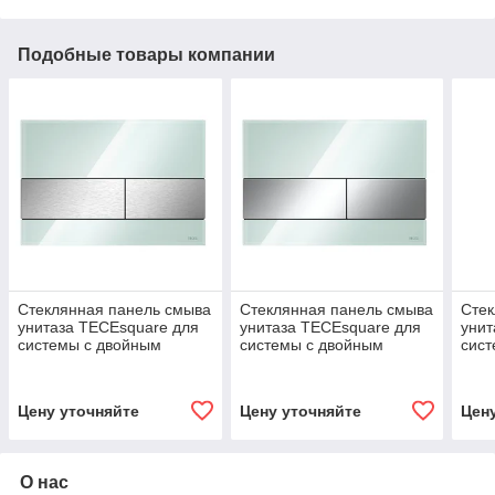
Подобные товары компании
Стеклянная панель смыва
Стеклянная панель смыва
Стек
унитаза TECEsquare для
унитаза TECEsquare для
унит
системы с двойным
системы с двойным
сист
смывом
смывом
смы
Цену уточняйте
Цену уточняйте
Цен
О нас