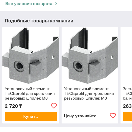
Все условия возврата
Подобные товары компании
Установочный элемент
Установочный элемент
Заст
TECEprofil для крепления
TECEprofil для крепления
TECE
резьбовых шпилек M8
резьбовых шпилек M8
бачк
уста
2 720
263
₸
мм (
Цену уточняйте
Купить