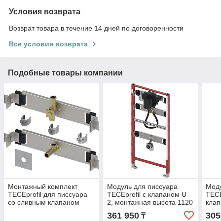
Условия возврата
Возврат товара в течение 14 дней по договоренности
Все условия возврата
Подобные товары компании
Монтажный комплект
Модуль для писсуара
Моду
TECEprofil для писсуара
TECEprofil с клапаном U
TECE
со сливным клапаном
2, монтажная высота 1120
клап
TECE U 1
мм (9320013)
монт
361 950
305
₸
мм (