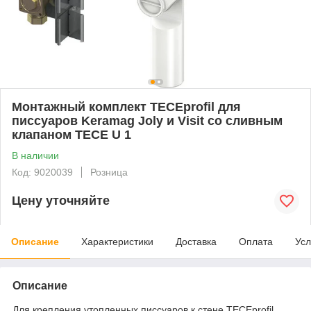
Монтажный комплект TECEprofil для
писсуаров Keramag Joly и Visit со сливным
клапаном TECE U 1
В наличии
Код: 9020039
Розница
Цену уточняйте
Описание
Характеристики
Доставка
Оплата
Усл
Описание
Для крепления утопленных писсуаров к стене TECEprofil.