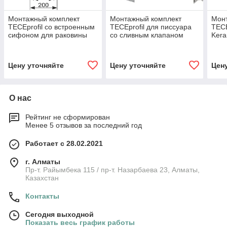
Монтажный комплект
Монтажный комплект
Мон
TECEprofil со встроенным
TECEprofil для писсуара
TECE
сифоном для раковины
со сливным клапаном
Kera
TECE U 1
сли
U 1
Цену уточняйте
Цену уточняйте
Цен
О нас
Рейтинг не сформирован
Менее 5 отзывов за последний год
Работает с 28.02.2021
г. Алматы
Пр-т. Райымбека 115 / пр-т. Назарбаева 23, Алматы,
Казахстан
Контакты
Сегодня выходной
Показать весь график работы