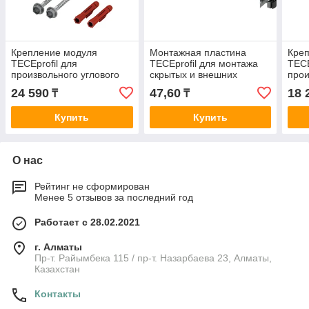
Крепление модуля
Монтажная пластина
Кре
TECEprofil для
TECEprofil для монтажа
TECE
произвольного углового
скрытых и внешних
прои
монтажа
фитингов для
мон
24 590
47,60
18 
₸
₸
последующей установки в
модуль
Купить
Купить
О нас
Рейтинг не сформирован
Менее 5 отзывов за последний год
Работает с 28.02.2021
г. Алматы
Пр-т. Райымбека 115 / пр-т. Назарбаева 23, Алматы,
Казахстан
Контакты